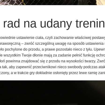
 rad na udany treni
owiednie ustawienie ciała, czyli zachowanie właściwej postawy
ą praworęczną – zwróć szczególną uwagę na sposób ustawienia s
yło pochylone do przodu, a prawe pozostało nieco z tyłu. Upewni
de wszystkim Twoje dłonie mają za zadanie pełnić funkcję ochr
łoń powinna znajdować się z przodu na wysokości twarzy. Zwró
ła tak, aby zapewnić przeciwnikowi nieco swobody podczas ata
czony, a w trakcie gry dokładnie osłonięty przez lewe ramię zan