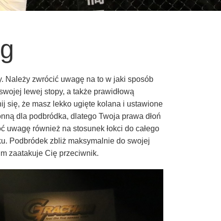
ng
. Należy zwrócić uwagę na to w jaki sposób
wojej lewej stopy, a także prawidłową
j się, że masz lekko ugięte kolana i ustawione
onną dla podbródka, dlatego Twoja prawa dłoń
ć uwagę również na stosunek łokci do całego
ku. Podbródek zbliż maksymalnie do swojej
im zaatakuje Cię przeciwnik.